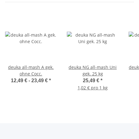
deuka all-mash A gek.
deuka NG all-mash Uni
deuk
ohne Cocc.
gek. 25 kg
12,49 € -
23,49 €
*
25,49 €
*
1,02 € pro 1 kg