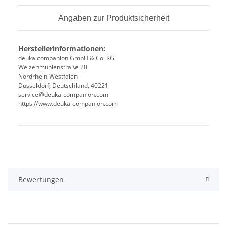
Angaben zur Produktsicherheit
Herstellerinformationen:
deuka companion GmbH & Co. KG
Weizenmühlenstraße 20
Nordrhein-Westfalen
Düsseldorf, Deutschland, 40221
service@deuka-companion.com
https://www.deuka-companion.com
Produkteigenschaft
Wert
Bewertungen