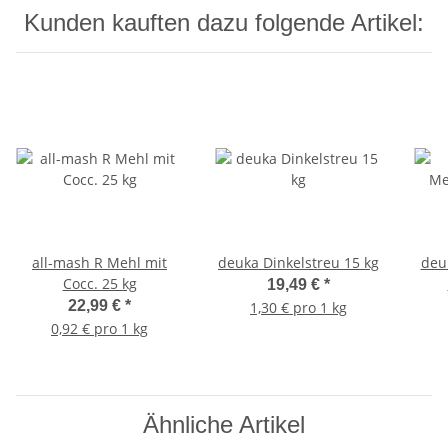
Kunden kauften dazu folgende Artikel:
all-mash R Mehl mit
deuka Dinkelstreu 15 kg
deu
Cocc. 25 kg
19,49 €
*
22,99 €
*
1,30 € pro 1 kg
0,92 € pro 1 kg
Ähnliche Artikel