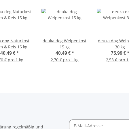
 dog Naturkost
deuka dog Welpenkost
deuka dog Welp
 & Reis 15 kg
15 kg
30 kg
40,49 €
*
40,49 €
*
75,99 €
*
70 € pro 1 kg
2,70 € pro 1 kg
2,53 € pro 1
lärung
regelmäßig und