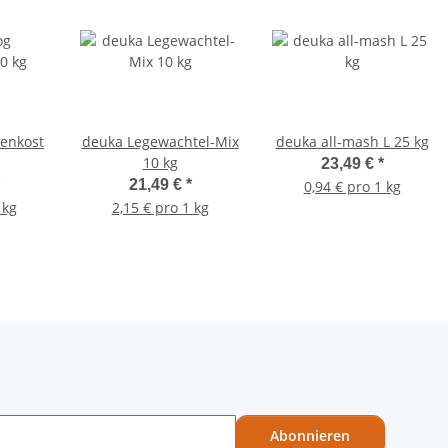
enkost
deuka Legewachtel-Mix
deuka all-mash L 25 kg
10 kg
23,49 €
*
21,49 €
*
0,94 € pro 1 kg
 kg
2,15 € pro 1 kg
Abonnieren