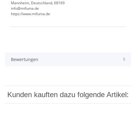
Mannheim, Deutschland, 68169
info@mifuma.de
https://www.mifuma.de
Produkteigenschaft
Wert
Bewertungen
Kunden kauften dazu folgende Artikel: