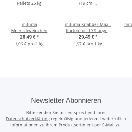
mifuma
mifuma Knabber-Max –
mif
Meerschweinchen
Karton mit 19 Stangen
Pellets 25 kg
(19 cm) inklusive
26,49 €
*
29,49 €
*
Halterung
1,06 € pro 1 kg
1,97 € pro 1 kg
Newsletter Abonnieren
Bitte senden Sie mir entsprechend Ihrer
Datenschutzerklärung
regelmäßig und jederzeit widerruflich
Informationen zu Ihrem Produktsortiment per E-Mail zu.