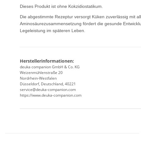
Dieses Produkt ist ohne Kokzidiostatikum.
Die abgestimmte Rezeptur versorgt Küken zuverlässig mit al
Aminosäurezusammensetzung fördert die gesunde Entwicklun
Legeleistung im späteren Leben.
Herstellerinformationen:
deuka companion GmbH & Co. KG
Weizenmühlenstraße 20
Nordrhein-Westfalen
Düsseldorf, Deutschland, 40221
service@deuka-companion.com
https://www.deuka-companion.com
Produkteigenschaft
Wert