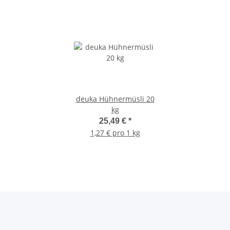
deuka Hühnermüsli 20
kg
25,49 €
*
1,27 € pro 1 kg