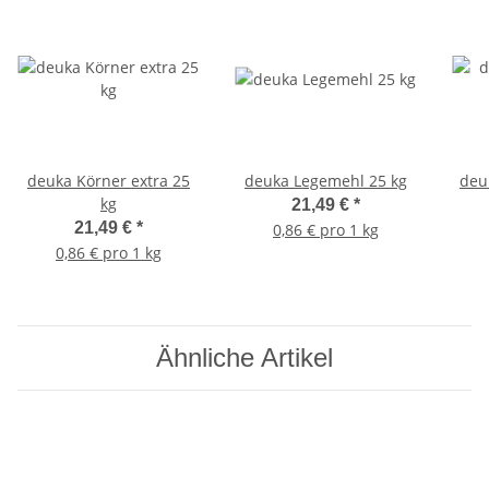
deuka Körner extra 25
deuka Legemehl 25 kg
deu
kg
21,49 €
*
21,49 €
*
0,86 € pro 1 kg
0,86 € pro 1 kg
Ähnliche Artikel