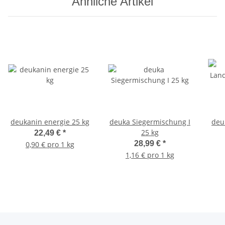
Ähnliche Artikel
deukanin energie 25 kg
deuka Siegermischung I
deu
25 kg
22,49 €
*
28,99 €
*
0,90 € pro 1 kg
1,16 € pro 1 kg