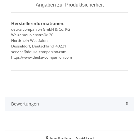
Angaben zur Produktsicherheit
Herstellerinformationen:
deuka companion GmbH & Co. KG
Weizenmühlenstraße 20
Nordrhein-Westfalen
Düsseldorf, Deutschland, 40221
service@deuka-companion.com
https://www.deuka-companion.com
Produkteigenschaft
Wert
Bewertungen