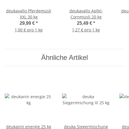
deukavallo Pferdemüsli
deukavallo Apfel-
deu
XXL 30 kg
Cornmüsli 20 kg
29,99 €
*
25,49 €
*
1,00 € pro 1 kg
1,27 € pro 1 kg
Ähnliche Artikel
deukanin energie 25 kg
deuka Siegermischung
deu