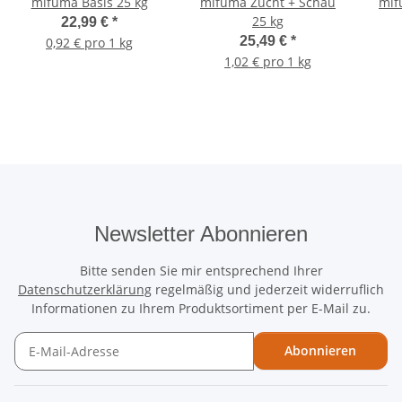
mifuma Basis 25 kg
mifuma Zucht + Schau
mif
25 kg
22,99 €
*
25,49 €
*
0,92 € pro 1 kg
1,02 € pro 1 kg
Newsletter Abonnieren
Bitte senden Sie mir entsprechend Ihrer
Datenschutzerklärung
regelmäßig und jederzeit widerruflich
Informationen zu Ihrem Produktsortiment per E-Mail zu.
Abonnieren
Newsletter Abonnieren