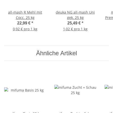
all-mash R Mehl mit
deuka NG all-mash Uni
m
Cocc. 25 kg
gek. 25 kg
Pre
22,99 €
*
25,49 €
*
0,92 € pro 1 kg
1,02 € pro 1 kg
Ähnliche Artikel