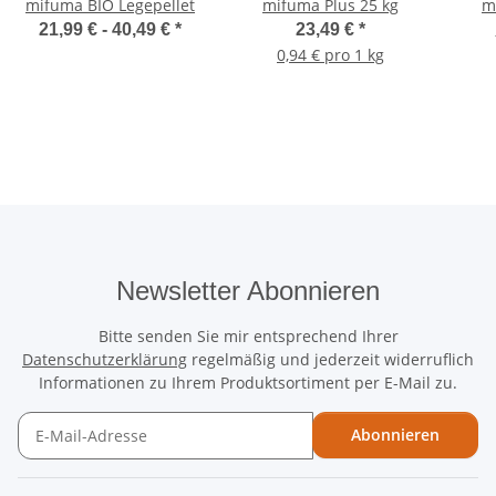
mifuma BIO Legepellet
mifuma Plus 25 kg
m
21,99 € -
40,49 €
*
23,49 €
*
0,94 € pro 1 kg
Newsletter Abonnieren
Bitte senden Sie mir entsprechend Ihrer
Datenschutzerklärung
regelmäßig und jederzeit widerruflich
Informationen zu Ihrem Produktsortiment per E-Mail zu.
Abonnieren
Newsletter Abonnieren