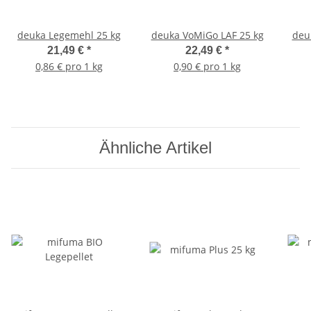
deuka Legemehl 25 kg
deuka VoMiGo LAF 25 kg
deu
21,49 €
*
22,49 €
*
0,86 € pro 1 kg
0,90 € pro 1 kg
Ähnliche Artikel