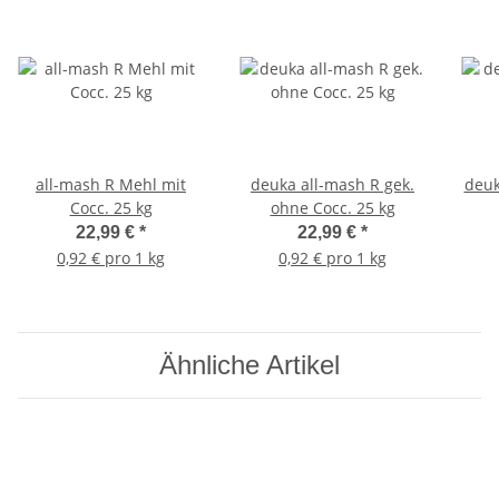
all-mash R Mehl mit
deuka all-mash R gek.
deuk
Cocc. 25 kg
ohne Cocc. 25 kg
22,99 €
*
22,99 €
*
0,92 € pro 1 kg
0,92 € pro 1 kg
Ähnliche Artikel