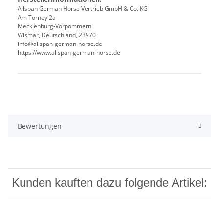
Allspan German Horse Vertrieb GmbH & Co. KG
Am Torney 2a
Mecklenburg-Vorpommern
Wismar, Deutschland, 23970
info@allspan-german-horse.de
https://www.allspan-german-horse.de
Produkteigenschaft
Wert
Bewertungen
Kunden kauften dazu folgende Artikel: