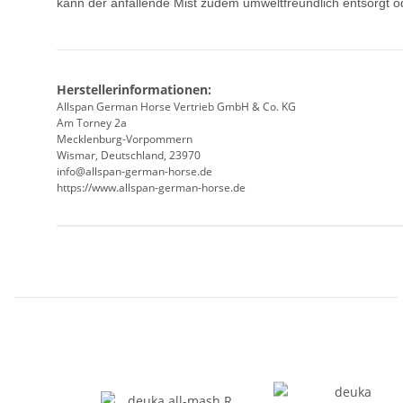
kann der anfallende Mist zudem umweltfreundlich entsorgt o
Herstellerinformationen:
Allspan German Horse Vertrieb GmbH & Co. KG
Am Torney 2a
Mecklenburg-Vorpommern
Wismar, Deutschland, 23970
info@allspan-german-horse.de
https://www.allspan-german-horse.de
Produkteigenschaft
Wert