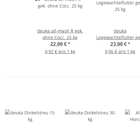
deuka all-mash R gek.
deuka
ohne Cocc. 25 kg
Legewachtelfutter ge
25 kg
22,99 €
*
23,99 €
*
0,92 € pro 1 kg
0,96 € pro 1 kg