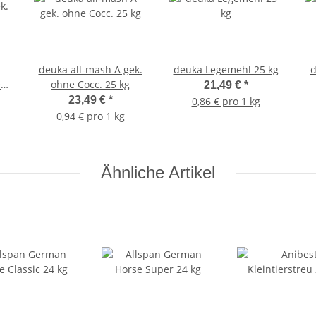
deuka all-mash A gek.
deuka Legemehl 25 kg
d
k.
ohne Cocc. 25 kg
21,49 €
*
23,49 €
*
0,86 € pro 1 kg
0,94 € pro 1 kg
Ähnliche Artikel