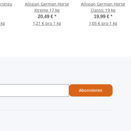
erstreu
Allspan German Horse
Allspan German Horse
Xtreme 17 kg
Classic 19 kg
20,49 €
*
19,99 €
*
 kg
1,21 € pro 1 kg
1,05 € pro 1 kg
Abonnieren