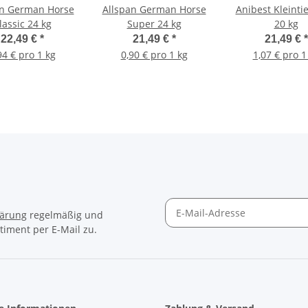
an German Horse
Allspan German Horse
Anibest Kleinti
lassic 24 kg
Super 24 kg
20 kg
22,49 €
*
21,49 €
*
21,49 €
*
94 € pro 1 kg
0,90 € pro 1 kg
1,07 € pro 1
lärung
regelmäßig und
timent per E-Mail zu.
Newsletter Abonnieren