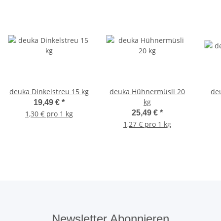
deuka Dinkelstreu 15 kg
deuka Hühnermüsli 20
de
kg
19,49 €
*
25,49 €
*
1,30 € pro 1 kg
1,27 € pro 1 kg
Newsletter Abonnieren