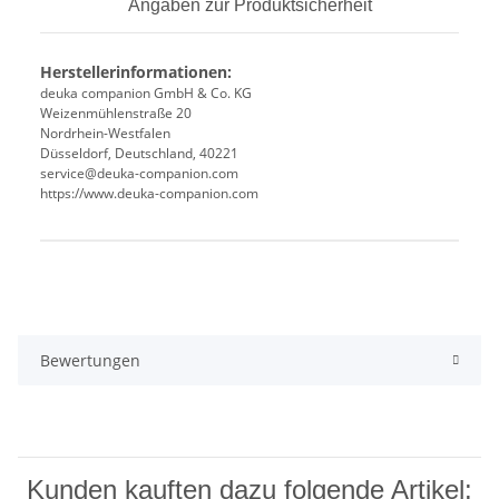
Angaben zur Produktsicherheit
Herstellerinformationen:
deuka companion GmbH & Co. KG
Weizenmühlenstraße 20
Nordrhein-Westfalen
Düsseldorf, Deutschland, 40221
service@deuka-companion.com
https://www.deuka-companion.com
Produkteigenschaft
Wert
Bewertungen
Kunden kauften dazu folgende Artikel: