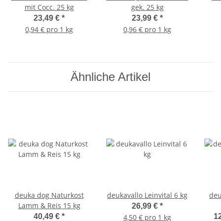
mit Cocc. 25 kg
gek. 25 kg
23,49 €
*
23,99 €
*
0,94 € pro 1 kg
0,96 € pro 1 kg
Ähnliche Artikel
deuka dog Naturkost
deukavallo Leinvital 6 kg
deu
Lamm & Reis 15 kg
26,99 €
*
40,49 €
*
12
4,50 € pro 1 kg