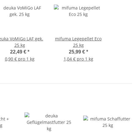
euka VoMiGo LAF gek.
mifuma Legepellet Eco
25 kg
25 kg
22,49 €
*
25,99 €
*
0,90 € pro 1 kg
1,04 € pro 1 kg