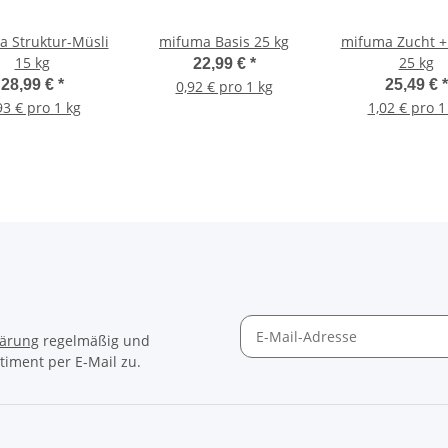
 Struktur-Müsli
mifuma Basis 25 kg
mifuma Zucht +
15 kg
25 kg
22,99 €
*
28,99 €
*
25,49 €
*
0,92 € pro 1 kg
93 € pro 1 kg
1,02 € pro 1
lärung
regelmäßig und
timent per E-Mail zu.
Newsletter Abonnieren