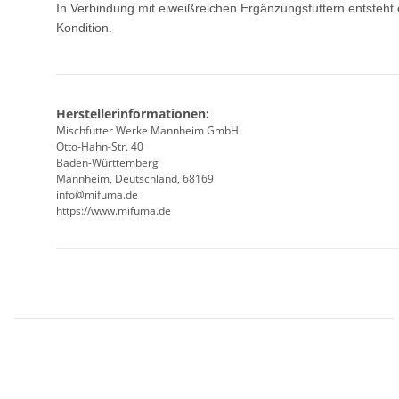
In Verbindung mit eiweißreichen Ergänzungsfuttern entsteht
Kondition.
Herstellerinformationen:
Mischfutter Werke Mannheim GmbH
Otto-Hahn-Str. 40
Baden-Württemberg
Mannheim, Deutschland, 68169
info@mifuma.de
https://www.mifuma.de
Produkteigenschaft
Wert