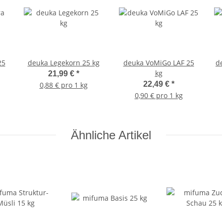
25
deuka Legekorn 25 kg
deuka VoMiGo LAF 25
d
kg
21,99 €
*
22,49 €
*
0,88 € pro 1 kg
0,90 € pro 1 kg
Ähnliche Artikel