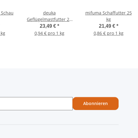
 Schau
deuka
mifuma Schaffutter 25
Geflügelmastfutter 25
kg
kg
23,49 €
*
21,49 €
*
 kg
0,94 € pro 1 kg
0,86 € pro 1 kg
Abonnieren