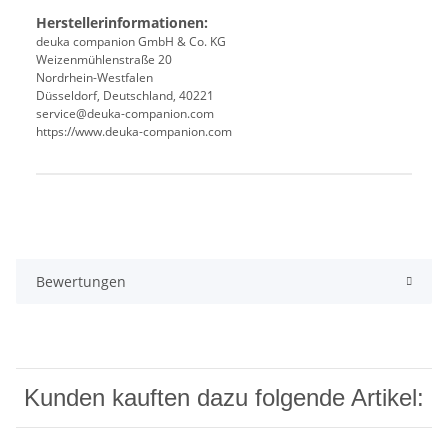
Herstellerinformationen:
deuka companion GmbH & Co. KG
Weizenmühlenstraße 20
Nordrhein-Westfalen
Düsseldorf, Deutschland, 40221
service@deuka-companion.com
https://www.deuka-companion.com
Produkteigenschaft
Wert
Bewertungen
Kunden kauften dazu folgende Artikel: