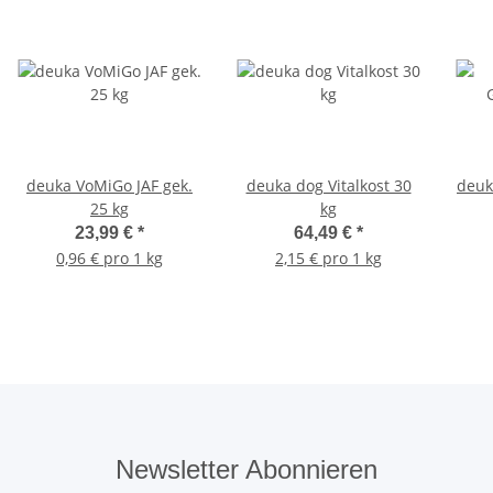
deuka VoMiGo JAF gek.
deuka dog Vitalkost 30
deuka
25 kg
kg
23,99 €
*
64,49 €
*
0,96 € pro 1 kg
2,15 € pro 1 kg
Newsletter Abonnieren